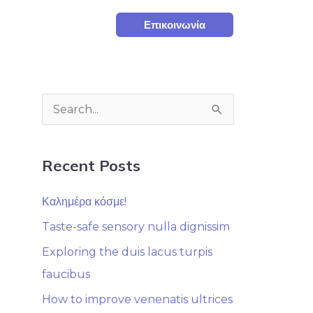
Επικοινωνία
S
e
a
Recent Posts
r
Καλημέρα κόσμε!
c
h
Taste-safe sensory nulla dignissim
f
Exploring the duis lacus turpis
o
faucibus
r
How to improve venenatis ultrices