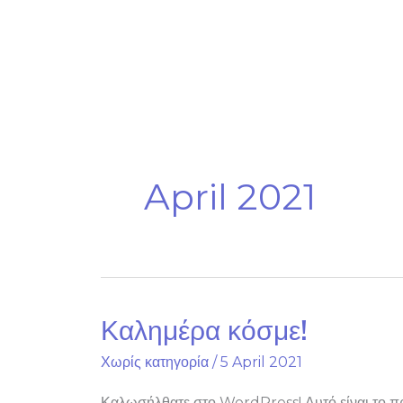
Skip
to
content
April 2021
Καλημέρα κόσμε!
Καλημέρα
κόσμε!
Χωρίς κατηγορία
/
5 April 2021
Καλωσήλθατε στο WordPress! Αυτό είναι το πρώ