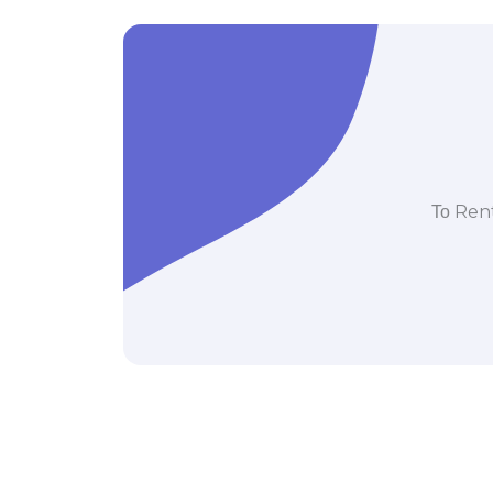
Το Rent